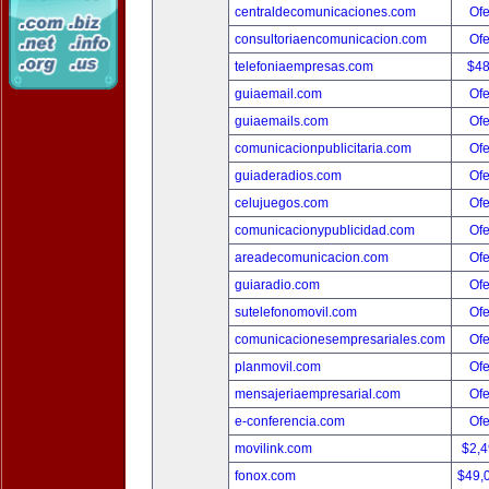
centraldecomunicaciones.com
Ofe
consultoriaencomunicacion.com
Ofe
telefoniaempresas.com
$4
guiaemail.com
Ofe
guiaemails.com
Ofe
comunicacionpublicitaria.com
Ofe
guiaderadios.com
Ofe
celujuegos.com
Ofe
comunicacionypublicidad.com
Ofe
areadecomunicacion.com
Ofe
guiaradio.com
Ofe
sutelefonomovil.com
Ofe
comunicacionesempresariales.com
Ofe
planmovil.com
Ofe
mensajeriaempresarial.com
Ofe
e-conferencia.com
Ofe
movilink.com
$2,
fonox.com
$49,