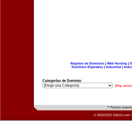
Registro de Dominios
|
Web Hosting
|
D
Dominios Expirados
|
Industrias
|
Indu
Categorías de Dominio:
[Pág. princi
** Precios expre
© 2002/2022 Solo10.com