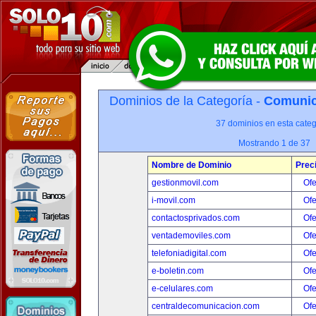
Dominios de la Categoría -
Comunica
37 dominios en esta categ
Mostrando 1 de 37
Nombre de Dominio
Prec
gestionmovil.com
Ofe
i-movil.com
Ofe
contactosprivados.com
Ofe
ventademoviles.com
Ofe
telefoniadigital.com
Ofe
e-boletin.com
Ofe
e-celulares.com
Ofe
centraldecomunicacion.com
Ofe