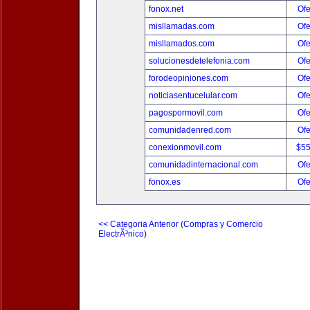
fonox.net
Ofe
misllamadas.com
Ofe
misllamados.com
Ofe
solucionesdetelefonia.com
Ofe
forodeopiniones.com
Ofe
noticiasentucelular.com
Ofe
pagospormovil.com
Ofe
comunidadenred.com
Ofe
conexionmovil.com
$5
comunidadinternacional.com
Ofe
fonox.es
Ofe
<< Categoria Anterior (Compras y Comercio
ElectrÃ³nico)