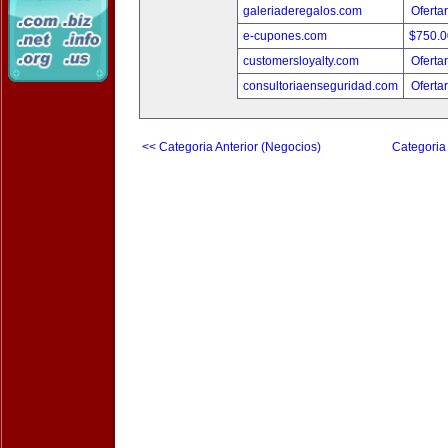
galeriaderegalos.com
Oferta
e-cupones.com
$750.
customersloyalty.com
Oferta
consultoriaenseguridad.com
Oferta
<< Categoria Anterior (Negocios)
Categoria