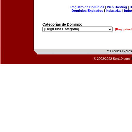
Registro de Dominios
|
Web Hosting
|
D
Dominios Expirados
|
Industrias
|
Indu
Categorías de Dominio:
[Pág. princi
** Precios expre
© 2002/2022 Solo10.com