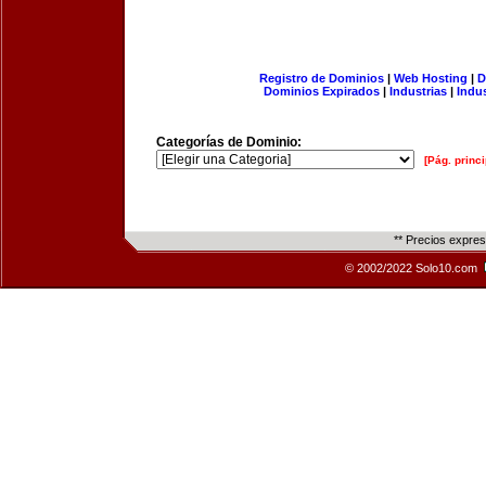
Registro de Dominios
|
Web Hosting
|
D
Dominios Expirados
|
Industrias
|
Indu
Categorías de Dominio:
[Pág. princi
** Precios expre
© 2002/2022 Solo10.com