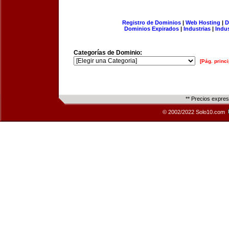
Registro de Dominios
|
Web Hosting
|
D
Dominios Expirados
|
Industrias
|
Indu
Categorías de Dominio:
[Pág. princi
** Precios expre
© 2002/2022 Solo10.com