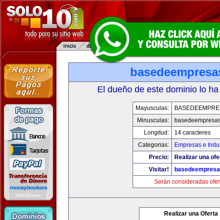
basedeempresa
El dueño de este dominio lo ha
Mayusculas:
BASEDEEMPRE
Minusculas:
basedeempresa
Longitud:
14 caracteres
Categorias:
Empresas e Indus
Precio:
Realizar una ofe
Visitar!
basedeempresa
Serán consideradas ofer
Realizar una Oferta