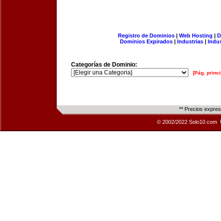
Registro de Dominios
|
Web Hosting
|
D
Dominios Expirados
|
Industrias
|
Indu
Categorías de Dominio:
[Pág. princi
** Precios expre
© 2002/2022 Solo10.com