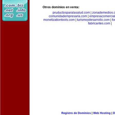
Otros dominios en venta:
pruductosparalasalud.com
|
zonademedios.
comunidadempresaria.com
|
empresacomercia
monetizationtools.com
|
turismoydesarrollo.com
|
fo
fabricantes.com
|
Registro de Dominios
|
Web Hosting
|
D