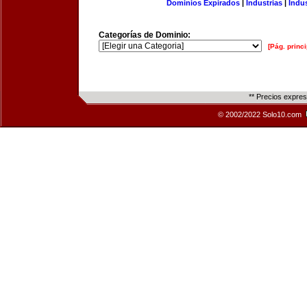
Dominios Expirados
|
Industrias
|
Indu
Categorías de Dominio:
[Pág. princi
** Precios expre
© 2002/2022 Solo10.com