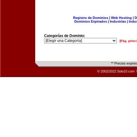
Registro de Dominios
|
Web Hosting
|
D
Dominios Expirados
|
Industrias
|
Indu
Categorías de Dominio:
[Pág. princi
** Precios expre
© 2002/2022 Solo10.com