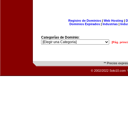
Registro de Dominios
|
Web Hosting
|
D
Dominios Expirados
|
Industrias
|
Indu
Categorías de Dominio:
[Pág. princi
** Precios expre
© 2002/2022 Solo10.com