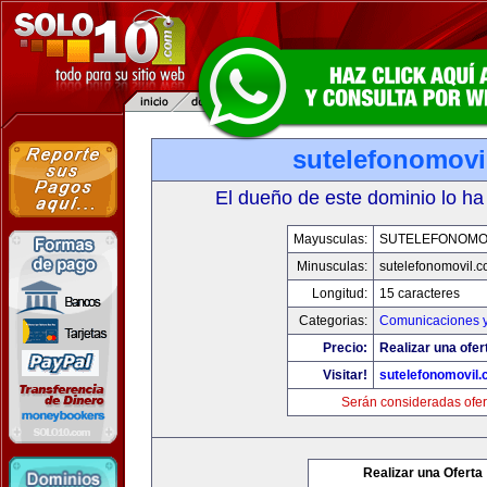
sutelefonomovi
El dueño de este dominio lo ha
Mayusculas:
SUTELEFONOMO
Minusculas:
sutelefonomovil.
Longitud:
15 caracteres
Categorias:
Comunicaciones y
Precio:
Realizar una ofer
Visitar!
sutelefonomovil
Serán consideradas ofer
Realizar una Oferta