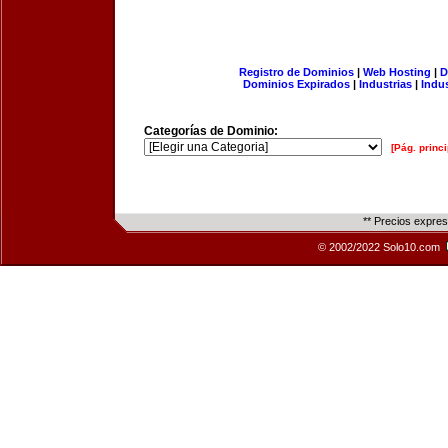
Registro de Dominios
|
Web Hosting
|
D
Dominios Expirados
|
Industrias
|
Indu
Categorías de Dominio:
[Pág. princi
** Precios expre
© 2002/2022 Solo10.com