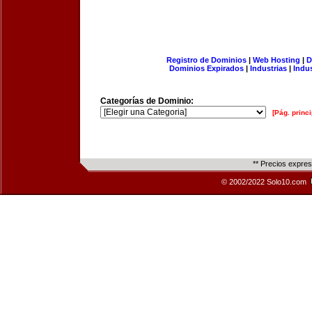
Registro de Dominios
|
Web Hosting
|
D
Dominios Expirados
|
Industrias
|
Indu
Categorías de Dominio:
[Pág. princi
** Precios expre
© 2002/2022 Solo10.com