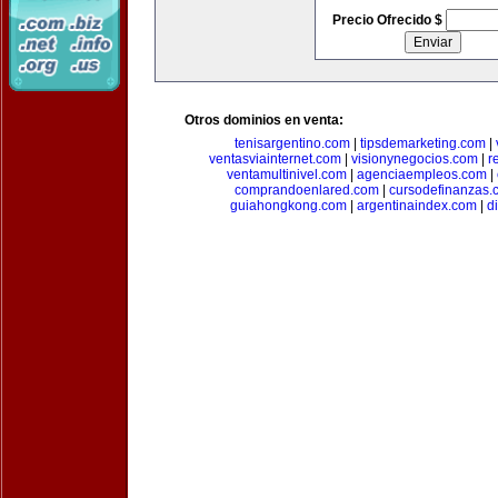
Precio Ofrecido $
Otros dominios en venta:
tenisargentino.com
|
tipsdemarketing.com
|
ventasviainternet.com
|
visionynegocios.com
|
r
ventamultinivel.com
|
agenciaempleos.com
|
comprandoenlared.com
|
cursodefinanzas.
guiahongkong.com
|
argentinaindex.com
|
d