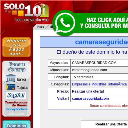
camarasegurid
El dueño de este dominio lo ha
Mayusculas:
CAMARASEGURIDAD.COM
Minusculas:
camaraseguridad.com
Longitud:
15 caracteres
Categorias:
Empresas e Industrias
,
InformÃ¡tica
Precio:
Realizar una oferta!
Visitar!
camaraseguridad.com
Serán consideradas ofer
Realizar una Oferta