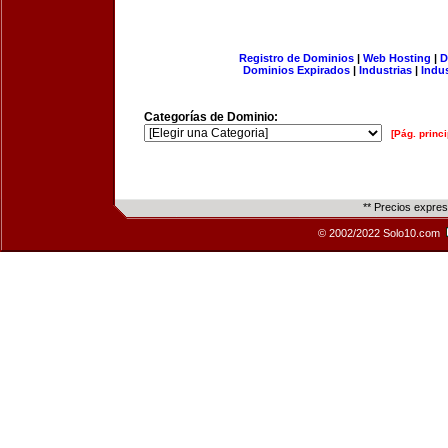
Registro de Dominios
|
Web Hosting
|
D
Dominios Expirados
|
Industrias
|
Indu
Categorías de Dominio:
[Pág. princi
** Precios expre
© 2002/2022 Solo10.com