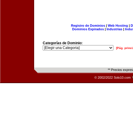
Registro de Dominios
|
Web Hosting
|
D
Dominios Expirados
|
Industrias
|
Indu
Categorías de Dominio:
[Pág. princi
** Precios expre
© 2002/2022 Solo10.com