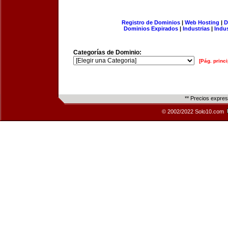
Registro de Dominios
|
Web Hosting
|
D
Dominios Expirados
|
Industrias
|
Indu
Categorías de Dominio:
[Pág. princi
** Precios expre
© 2002/2022 Solo10.com