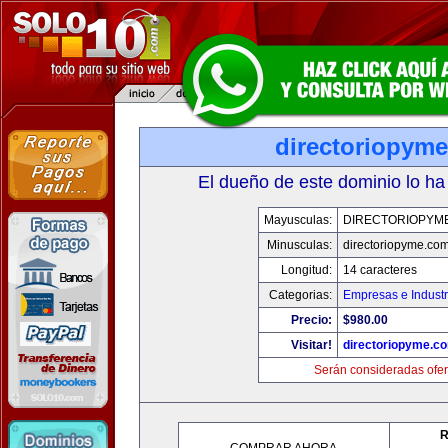
directoriopym
El dueño de este dominio lo ha
Mayusculas:
DIRECTORIOPYM
Minusculas:
directoriopyme.co
Longitud:
14 caracteres
Categorias:
Empresas e Industr
Precio:
$980.00
Visitar!
directoriopyme.c
Serán consideradas ofer
R