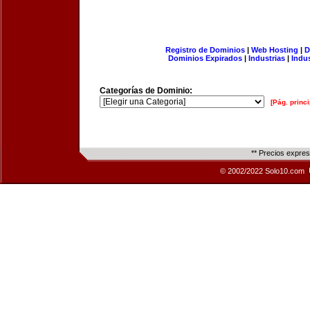
Registro de Dominios
|
Web Hosting
|
D
Dominios Expirados
|
Industrias
|
Indu
Categorías de Dominio:
[Pág. princi
** Precios expre
© 2002/2022 Solo10.com