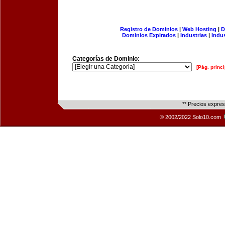
Registro de Dominios
|
Web Hosting
|
D
Dominios Expirados
|
Industrias
|
Indu
Categorías de Dominio:
[Pág. princi
** Precios expre
© 2002/2022 Solo10.com