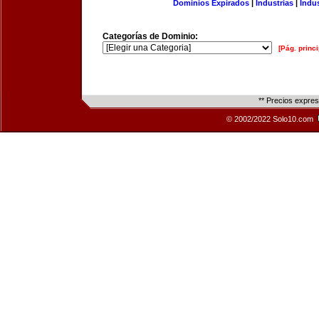
Dominios Expirados
|
Industrias
|
Indu
Categorías de Dominio:
[Pág. princi
** Precios expre
© 2002/2022 Solo10.com