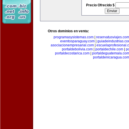
Precio Ofrecido $
Otros dominios en venta:
programasysistemas.com
|
reservatusviajes.co
eventosparaguay.com
|
guiadeindustrias.c
asociacionempresarial.com
|
escuelaprofesional.
portaldebolivia.com
|
portaldechile.com
|
p
portaldecostarica.com
|
portaldeguatemala.co
portaldenicaragua.co