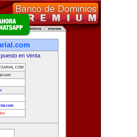
rial.com
 puesto en Venta
SARIAL.COM
al.com
s
ial.com
tas