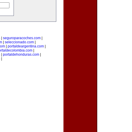
m
|
seguroparacoches.com
|
om
|
seleccionado.com
|
com
|
portaldeargentina.com
|
ortaldecolombia.com
|
m
|
portaldehonduras.com
|
m
|