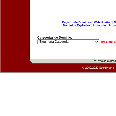
Registro de Dominios
|
Web Hosting
|
D
Dominios Expirados
|
Industrias
|
Indu
Categorías de Dominio:
[Pág. princi
** Precios expre
© 2002/2022 Solo10.com